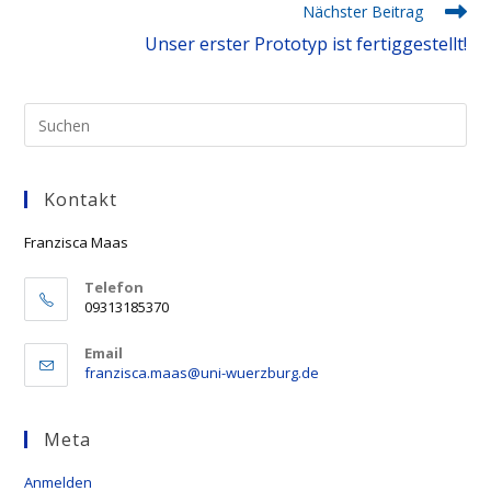
Nächster Beitrag
Unser erster Prototyp ist fertiggestellt!
Pre
Esc
to
Kontakt
clo
the
Franzisca Maas
sea
pan
Telefon
09313185370
Email
Opens
franzisca.maas@uni-wuerzburg.de
in
your
application
Meta
Anmelden