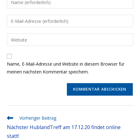
deinen
Namen
Gib
oder
deine
Benutzernamen
E-
Gib
zum
Mail-
deine
Kommentieren
Adresse
Website-
ein
zum
URL
Name, E-Mail-Adresse und Website in diesem Browser für
Kommentieren
ein
meinen nächsten Kommentar speichern.
ein
(optional)
Weitere
Vorheriger Beitrag
Artikel
Nächster HublandTreff am 17.12.20 findet online
Ansehen
statt!