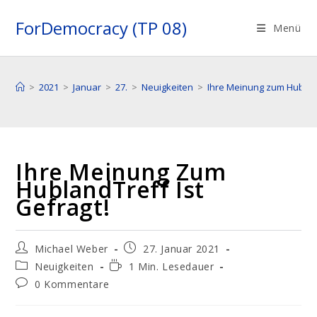
Zum
ForDemocracy (TP 08)
Inhalt
Menü
springen
>
2021
>
Januar
>
27.
>
Neuigkeiten
>
Ihre Meinung zum Hubland
Ihre Meinung Zum
HublandTreff Ist
Gefragt!
Beitrags-
Beitrag
Michael Weber
27. Januar 2021
Autor:
veröffentlicht:
Beitrags-
Lesedauer:
Neuigkeiten
1 Min. Lesedauer
Kategorie:
Beitrags-
0 Kommentare
Kommentare: