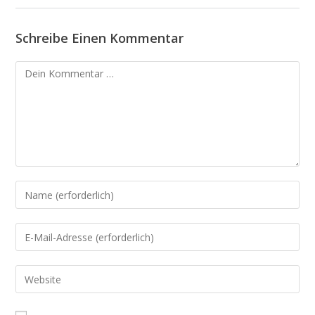
Schreibe Einen Kommentar
Kommentar
Gib
deinen
Namen
Gib
oder
deine
Benutzernamen
E-
Gib
zum
Mail-
deine
Kommentieren
Adresse
Website-
ein