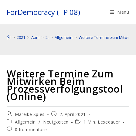
Zum
ForDemocracy (TP 08)
Inhalt
Menü
springen
>
2021
>
April
>
2.
>
Allgemein
>
Weitere Termine zum Mitwirken
Weitere Termine Zum
Mitwirken Beim
Prozessverfolgungstool
(Online)
Beitrags-
Beitrag
Mareike Spies
2. April 2021
Autor:
veröffentlicht:
Beitrags-
Lesedauer:
Allgemein
/
Neuigkeiten
1 Min. Lesedauer
Kategorie:
Beitrags-
0 Kommentare
Kommentare: