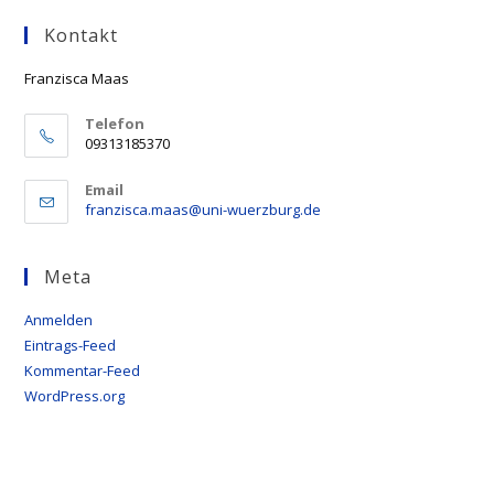
to
Kontakt
clo
the
Franzisca Maas
sea
pan
Telefon
09313185370
Email
Opens
franzisca.maas@uni-wuerzburg.de
in
your
application
Meta
Anmelden
Eintrags-Feed
Kommentar-Feed
WordPress.org