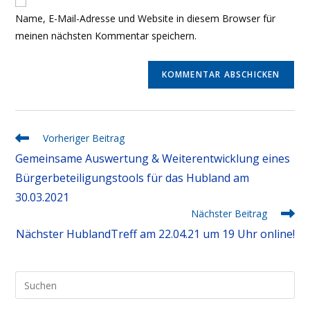
zum
URL
Name, E-Mail-Adresse und Website in diesem Browser für
Kommentieren
ein
meinen nächsten Kommentar speichern.
ein
(optional)
Weitere
Vorheriger Beitrag
Artikel
Gemeinsame Auswertung & Weiterentwicklung eines
Ansehen
Bürgerbeteiligungstools für das Hubland am
30.03.2021
Nächster Beitrag
Nächster HublandTreff am 22.04.21 um 19 Uhr online!
Pre
Esc