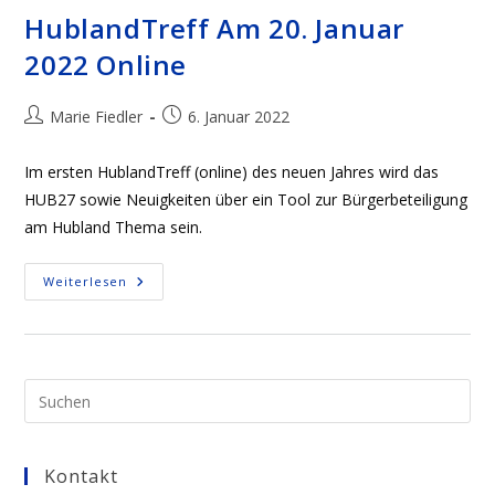
Online
HublandTreff Am 20. Januar
2022 Online
Beitrags-
Beitrag
Marie Fiedler
6. Januar 2022
Autor:
veröffentlicht:
Im ersten HublandTreff (online) des neuen Jahres wird das
HUB27 sowie Neuigkeiten über ein Tool zur Bürgerbeteiligung
am Hubland Thema sein.
HublandTreff
Weiterlesen
Am
20.
Januar
2022
Online
Pre
Esc
to
Kontakt
clo