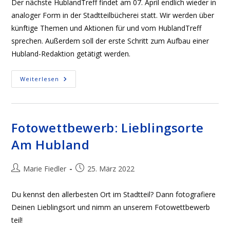
Der nächste HublandTreff findet am 07. April endlich wieder in
analoger Form in der Stadtteilbücherei statt. Wir werden über
künftige Themen und Aktionen für und vom HublandTreff
sprechen. Außerdem soll der erste Schritt zum Aufbau einer
Hubland-Redaktion getätigt werden.
HublandTreff
Weiterlesen
Am
07.
April
2022
In
Präsenz!
Fotowettbewerb: Lieblingsorte
Am Hubland
Beitrags-
Beitrag
Marie Fiedler
25. März 2022
Autor:
veröffentlicht:
Du kennst den allerbesten Ort im Stadtteil? Dann fotografiere
Deinen Lieblingsort und nimm an unserem Fotowettbewerb
teil!