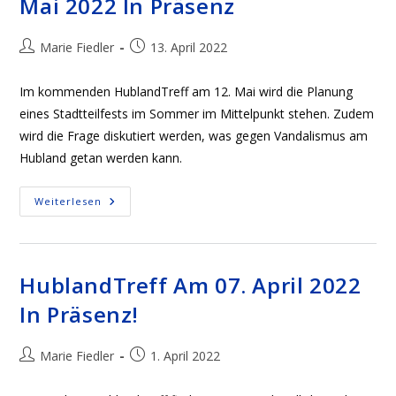
Mai 2022 In Präsenz
Beitrags-
Beitrag
Marie Fiedler
13. April 2022
Autor:
veröffentlicht:
Im kommenden HublandTreff am 12. Mai wird die Planung
eines Stadtteilfests im Sommer im Mittelpunkt stehen. Zudem
wird die Frage diskutiert werden, was gegen Vandalismus am
Hubland getan werden kann.
Nächster
Weiterlesen
HublandTreff
Am
12.
Mai
2022
In
HublandTreff Am 07. April 2022
Präsenz
In Präsenz!
Beitrags-
Beitrag
Marie Fiedler
1. April 2022
Autor:
veröffentlicht: