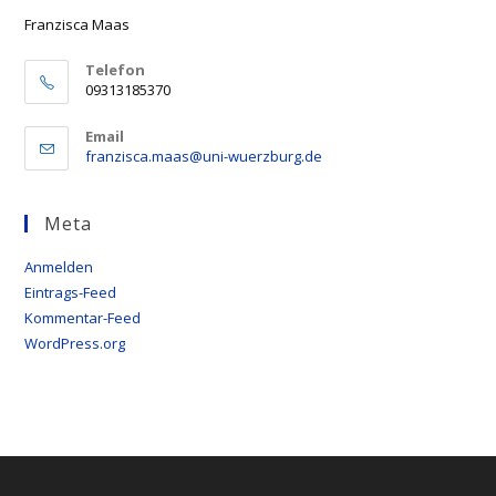
the
Franzisca Maas
sea
pan
Telefon
09313185370
Email
Opens
franzisca.maas@uni-wuerzburg.de
in
your
application
Meta
Anmelden
Eintrags-Feed
Kommentar-Feed
WordPress.org