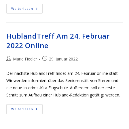
Fotowettbewerb:
Weiterlesen
Lieblingsorte
Am
Hubland
HublandTreff Am 24. Februar
2022 Online
Beitrags-
Beitrag
Marie Fiedler
29. Januar 2022
Autor:
veröffentlicht:
Der nächste HublandTreff findet am 24. Februar online statt.
Wir werden informiert über das Seniorenstift von Steren und
die neue Interims-Kita Flugschule. Außerdem soll der erste
Schritt zum Aufbau einer Hubland-Redaktion getätigt werden.
HublandTreff
Weiterlesen
Am
24.
Februar
2022