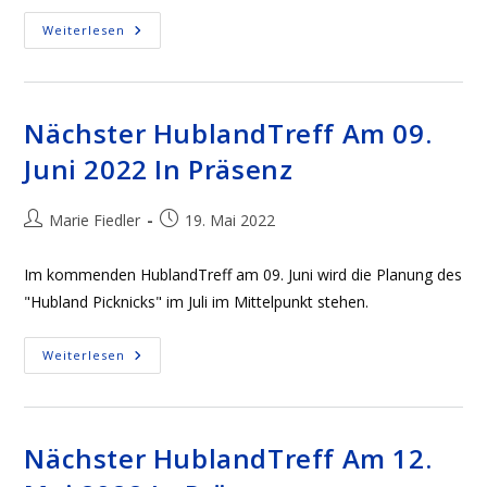
Der
Weiterlesen
Hubbel
Geht
In
Die
Nächste
Testphase!
Nächster HublandTreff Am 09.
Juni 2022 In Präsenz
Beitrags-
Beitrag
Marie Fiedler
19. Mai 2022
Autor:
veröffentlicht:
Im kommenden HublandTreff am 09. Juni wird die Planung des
"Hubland Picknicks" im Juli im Mittelpunkt stehen.
Nächster
Weiterlesen
HublandTreff
Am
09.
Juni
2022
In
Nächster HublandTreff Am 12.
Präsenz