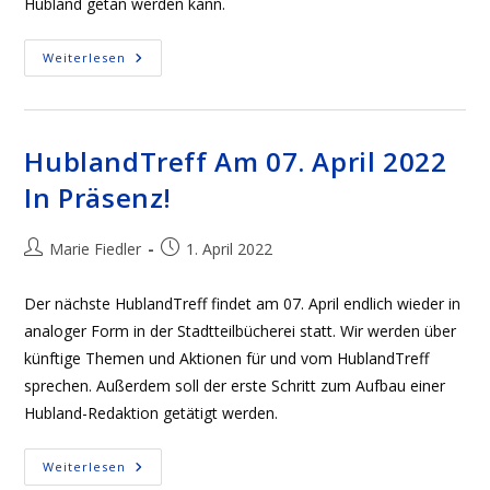
Hubland getan werden kann.
Nächster
Weiterlesen
HublandTreff
Am
12.
Mai
2022
In
HublandTreff Am 07. April 2022
Präsenz
In Präsenz!
Beitrags-
Beitrag
Marie Fiedler
1. April 2022
Autor:
veröffentlicht:
Der nächste HublandTreff findet am 07. April endlich wieder in
analoger Form in der Stadtteilbücherei statt. Wir werden über
künftige Themen und Aktionen für und vom HublandTreff
sprechen. Außerdem soll der erste Schritt zum Aufbau einer
Hubland-Redaktion getätigt werden.
HublandTreff
Weiterlesen
Am