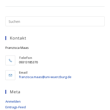
07.
April
2022
In
Präsenz!
Pre
Esc
to
Kontakt
clo
the
Franzisca Maas
sea
pan
Telefon
09313185370
Email
Opens
franzisca.maas@uni-wuerzburg.de
in
your
application
Meta
Anmelden
Eintrags-Feed