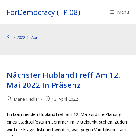
Zum
ForDemocracy (TP 08)
Inhalt
Menü
springen
>
2022
>
April
Nächster HublandTreff Am 12.
Mai 2022 In Präsenz
Beitrags-
Beitrag
Marie Fiedler
13. April 2022
Autor:
veröffentlicht:
Im kommenden HublandTreff am 12. Mai wird die Planung
eines Stadtteilfests im Sommer im Mittelpunkt stehen. Zudem
wird die Frage diskutiert werden, was gegen Vandalismus am