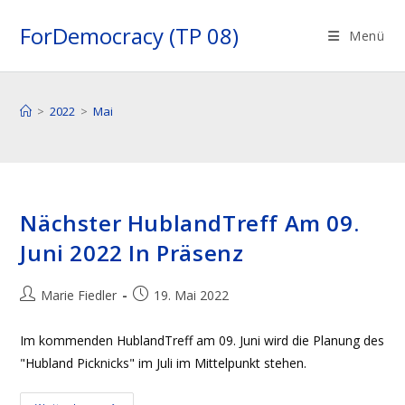
Zum
ForDemocracy (TP 08)
Inhalt
Menü
springen
>
2022
>
Mai
Nächster HublandTreff Am 09.
Juni 2022 In Präsenz
Beitrags-
Beitrag
Marie Fiedler
19. Mai 2022
Autor:
veröffentlicht:
Im kommenden HublandTreff am 09. Juni wird die Planung des
"Hubland Picknicks" im Juli im Mittelpunkt stehen.